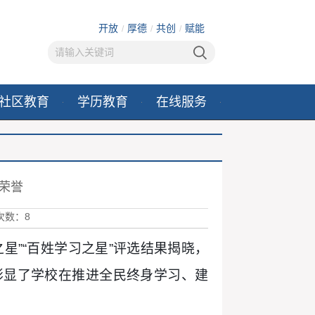
开放
厚德
共创
赋能
/
/
/
社区教育
学历教育
在线服务
荣誉
次数：
8
之星”“百姓学习之星”评选结果揭晓，
彰显了学校在推进全民终身学习、建