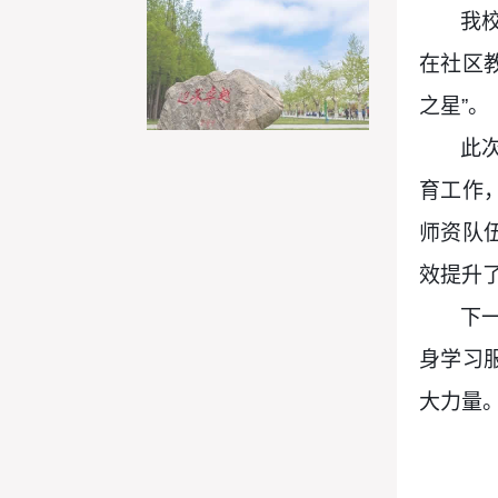
我
在社区
之星”。
此
育工作
师资队
效提升
下
身学习
大力量